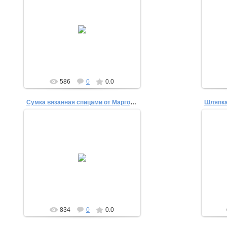
29.12.2014
Чехол для смартфона из фетра
krestik-nolic
586
0
0.0
Сумка вязанная спицами от Маргоши
Шляпка
23.07.2012
Сумка спицами
Маргоша
834
0
0.0