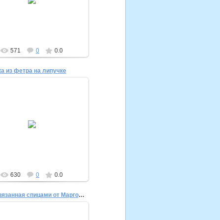
Домик для кота
krestik-nolic
571
0
0.0
а из фетра на липучке
29.12.2014
нишка из фетра на липучке
ро), обвязана по краю крючком.
krestik-nolic
630
0
0.0
Сумка вязанная спицами от Маргоши