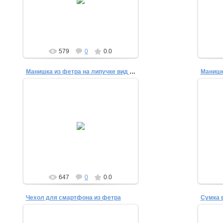
для директора. Размер: 25х18 см.
krestik-nolic
579
0
0.0
Манишка из фетра на липучке вид сзади
Манишк
29.12.2014
Манишка из фетра на липучке
Ма
(велкро), обвязана по краю крючком.
(велк
krestik-nolic
647
0
0.0
Чехол для смартфона из фетра