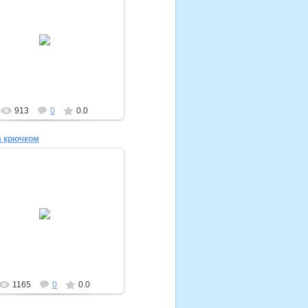
23.07.2012
Сумка спицами
Маргоша
913
0
0.0
 крючком
23.07.2012
Шляпка крючком
krestik-nolic
1165
0
0.0