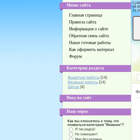
Субб
Меню сайта
08.0
11:5
Главная страница
Правила сайта
Информация о сайте
Обратная связь сайта
Наши готовые работы
Как оформить материал
Форум
Категории раздела
Вышитые работы
[14]
Вязаные работы
[14]
Шитье
[4]
Ф
Вход на сайт
Наш опрос
Как вы относитесь к тому, что
появиться категория "Вязание"?
Я так рад(а)!
Не помешает!
Мне без разницы