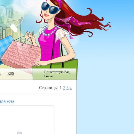
Приветствую Вас
,
я
RSS
Гость
Страницы
:
1
2
3
»
для кота
29.12.2014