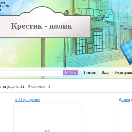
ота
8.2026
0
Крестик - нолик
Главная
Вход
Регистраци
отографий:
32
| Альбомов:
3
К 23 февраля!
Домик 
24.02.2016
Ребенку в школу к 23 февраля, подарок